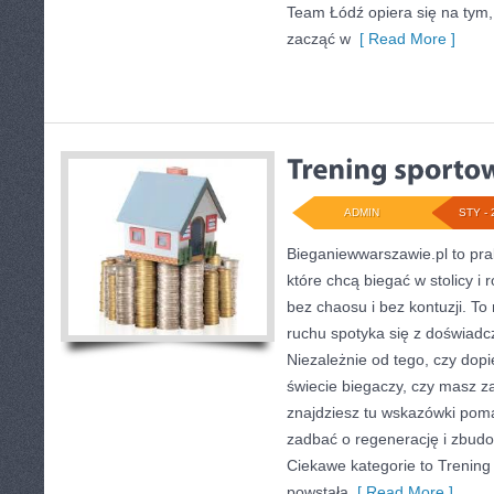
Team Łódź opiera się na tym
zacząć w
[ Read More ]
ADMIN
STY - 
Bieganiewwarszawie.pl to pra
które chcą biegać w stolicy i
bez chaosu i bez kontuzji. To
ruchu spotyka się z doświad
Niezależnie od tego, czy dopi
świecie biegaczy, czy masz za
znajdziesz tu wskazówki pom
zadbać o regenerację i zbud
Ciekawe kategorie to Trening
powstała
[ Read More ]