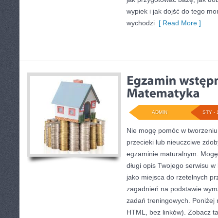
wypiek i jak dojść do tego mo
wychodzi
[ Read More ]
ADMIN
STY - 
Nie mogę pomóc w tworzeniu t
przecieki lub nieuczciwe zdo
egzaminie maturalnym. Mogę 
długi opis Twojego serwisu w b
jako miejsca do rzetelnych p
zagadnień na podstawie wym
zadań treningowych. Poniżej 
HTML, bez linków). Zobacz ta