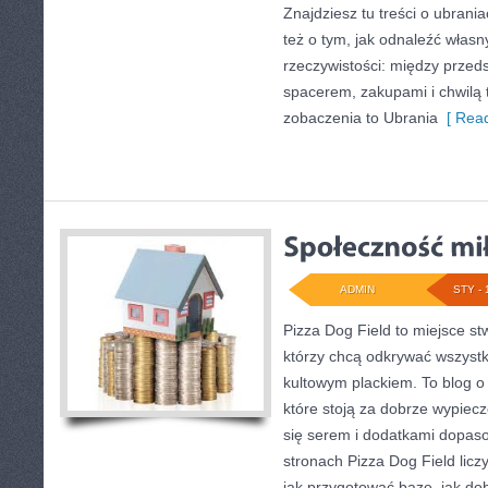
Znajdziesz tu treści o ubrania
też o tym, jak odnaleźć własn
rzeczywistości: między przed
spacerem, zakupami i chwilą t
zobaczenia to Ubrania
[ Read
ADMIN
STY - 
Pizza Dog Field to miejsce st
którzy chcą odkrywać wszystk
kultowym plackiem. To blog o 
które stoją za dobrze wypie
się serem i dodatkami dopas
stronach Pizza Dog Field liczy
jak przygotować bazę, jak dob