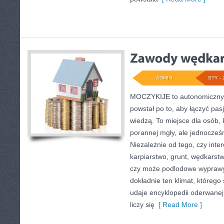
ADMIN
STY - 
MOCZYKIJE to autonomiczny p
powstał po to, aby łączyć pa
wiedzą. To miejsce dla osób,
porannej mgły, ale jednocześn
Niezależnie od tego, czy inte
karpiarstwo, grunt, wędkars
czy może podlodowe wypraw
dokładnie ten klimat, którego
udaje encyklopedii oderwanej 
liczy się
[ Read More ]