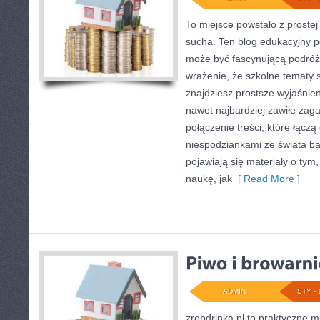
To miejsce powstało z prostej
sucha. Ten blog edukacyjny p
może być fascynującą podróżą
wrażenie, że szkolne tematy s
znajdziesz prostsze wyjaśnie
nawet najbardziej zawiłe zaga
połączenie treści, które łącz
niespodziankami ze świata ba
pojawiają się materiały o tym
naukę, jak
[ Read More ]
ADMIN
STY - 
zrobdrinka.pl to praktyczne m