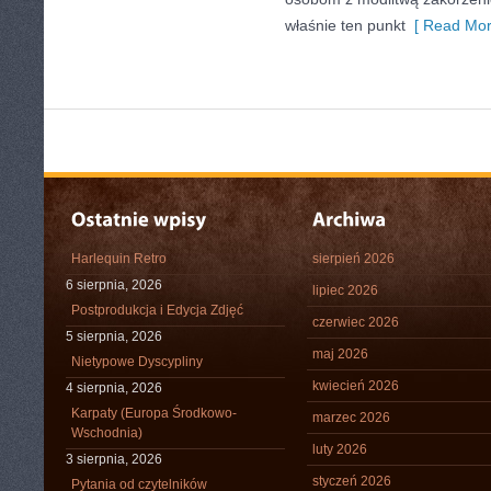
właśnie ten punkt
[ Read Mor
Harlequin Retro
sierpień 2026
6 sierpnia, 2026
lipiec 2026
Postprodukcja i Edycja Zdjęć
czerwiec 2026
5 sierpnia, 2026
maj 2026
Nietypowe Dyscypliny
kwiecień 2026
4 sierpnia, 2026
Karpaty (Europa Środkowo-
marzec 2026
Wschodnia)
luty 2026
3 sierpnia, 2026
styczeń 2026
Pytania od czytelników