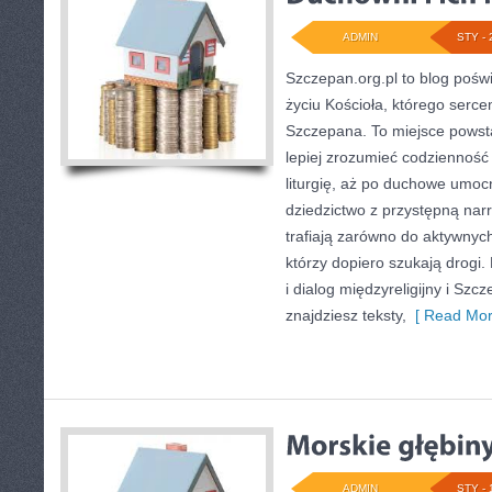
ADMIN
STY - 
Szczepan.org.pl to blog poś
życiu Kościoła, którego sercem
Szczepana. To miejsce powsta
lepiej zrozumieć codzienność 
liturgię, aż po duchowe umocn
dziedzictwo z przystępną narr
trafiają zarówno do aktywnych 
którzy dopiero szukają drogi
i dialog międzyreligijny i Sz
znajdziesz teksty,
[ Read Mor
ADMIN
STY - 