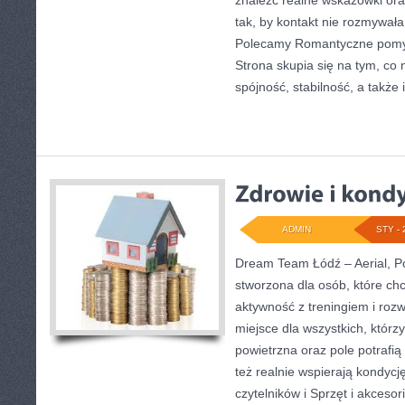
znaleźć realne wskazówki or
tak, by kontakt nie rozmywała 
Polecamy Romantyczne pomysł
Strona skupia się na tym, co 
spójność, stabilność, a także 
ADMIN
STY - 
Dream Team Łódź – Aerial, Po
stworzona dla osób, które ch
aktywność z treningiem i rozwi
miejsce dla wszystkich, którz
powietrzna oraz pole potrafią 
też realnie wspierają kondyc
czytelników i Sprzęt i akceso