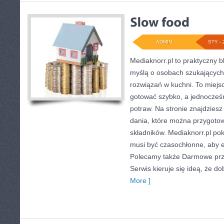
ADMIN
STY - 
Mediaknorr.pl to praktyczny bl
myślą o osobach szukającyc
rozwiązań w kuchni. To miejsc
gotować szybko, a jednocze
potraw. Na stronie znajdziesz
dania, które można przygoto
składników. Mediaknorr.pl po
musi być czasochłonne, aby ef
Polecamy także Darmowe przep
Serwis kieruje się ideą, że d
More ]