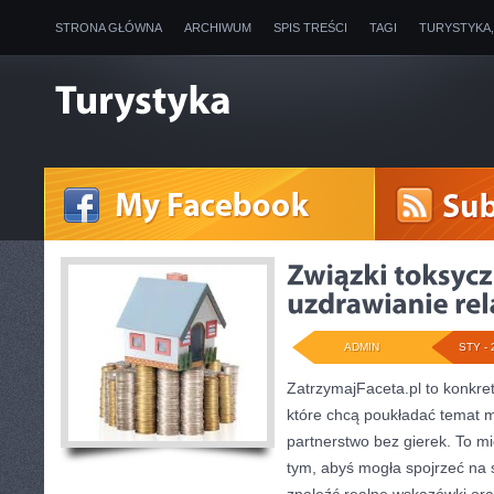
STRONA GŁÓWNA
ARCHIWUM
SPIS TREŚCI
TAGI
TURYSTYKA
ADMIN
STY - 
ZatrzymajFaceta.pl to konkret
które chcą poukładać temat m
partnerstwo bez gierek. To m
tym, abyś mogła spojrzeć na 