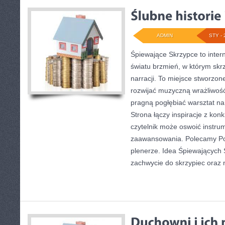
ADMIN
STY - 
Śpiewające Skrzypce to inte
światu brzmień, w którym skr
narracji. To miejsce stworzon
rozwijać muzyczną wrażliwość,
pragną pogłębiać warsztat n
Strona łączy inspiracje z kon
czytelnik może oswoić instru
zaawansowania. Polecamy Po
plenerze. Idea Śpiewających 
zachwycie do skrzypiec oraz 