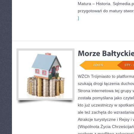
Matura – Historia. Sqlmedia.
przygotowań do matury stwor
]
ADMIN
STY - 
WŻCh Trójmiasto to platforma 
szukają drogi łączenia ducho
Strona internetowa tej grupy 
została pomyślana jako czyte
kto już uczestniczy w spotkani
ale też zachęta do wzrastani
Atrakcje turystyczne i Rejsy 
(Wspólnota Życia Chrześcijańs
osobom z modlitwą zakorzeni