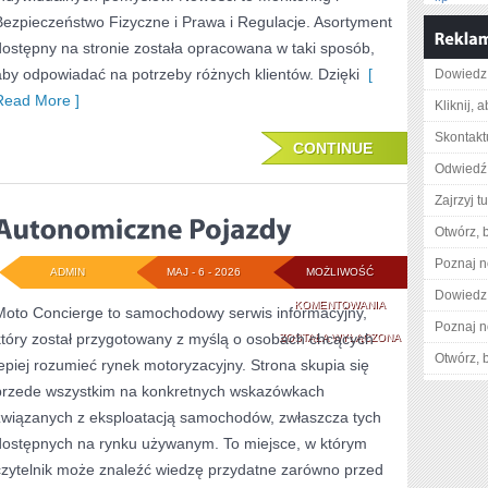
Bezpieczeństwo Fizyczne i Prawa i Regulacje. Asortyment
dostępny na stronie została opracowana w taki sposób,
aby odpowiadać na potrzeby różnych klientów. Dzięki
[
Dowiedz 
Read More ]
Kliknij, 
Skontakt
CONTINUE
Odwiedź 
Zajrzyj tu
Otwórz, 
Poznaj n
ADMIN
MAJ - 6 - 2026
MOŻLIWOŚĆ
Dowiedz 
AUTONOMICZNE
KOMENTOWANIA
Moto Concierge to samochodowy serwis informacyjny,
Poznaj n
który został przygotowany z myślą o osobach chcących
POJAZDY
ZOSTAŁA WYŁĄCZONA
Otwórz, 
lepiej rozumieć rynek motoryzacyjny. Strona skupia się
przede wszystkim na konkretnych wskazówkach
związanych z eksploatacją samochodów, zwłaszcza tych
dostępnych na rynku używanym. To miejsce, w którym
czytelnik może znaleźć wiedzę przydatne zarówno przed