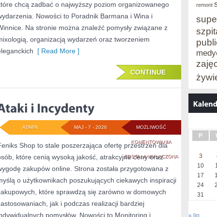
które chcą zadbać o najwyższy poziom organizowanego
remont
wydarzenia. Nowości to Poradnik Barmana i Wina i
supe
Winnice. Na stronie można znaleźć pomysły związane z
szpit
mixologią, organizacją wydarzeń oraz tworzeniem
publ
eleganckich
[ Read More ]
medy
zaję
CONTINUE
żywi
ADMIN
MAJ - 7 - 2026
MOŻLIWOŚĆ
P
ATAKI
KOMENTOWANIA
Feniks Shop to stale poszerzająca ofertę przestrzeń dla
3
osób, które cenią wysoką jakość, atrakcyjne ceny oraz
I
ZOSTAŁA WYŁĄCZONA
10
wygodę zakupów online. Strona została przygotowana z
INCYDENTY
17
myślą o użytkownikach poszukujących ciekawych inspiracji
24
zakupowych, które sprawdzą się zarówno w domowych
31
zastosowaniach, jak i podczas realizacji bardziej
indywidualnych pomysłów. Nowości to Monitoring i
« lip