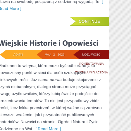
stawia na swobodę połączoną z codzienną wygodą. To
[
Read More ]
CONTINUE
ADMIN
MAJ - 2 - 2026
MOŻLIWOŚĆ
WIEJSKIE
KOMENTOWANIA
Madlennn to witryna, które może być odbierane jako
nowoczesny punkt w sieci dla osób szukających
HISTORIE
ZOSTAŁA WYŁĄCZONA
ciekawych treści. Już sama nazwa buduje skojarzenie z
I
czymś niebanalnym, dlatego strona może przyciągać
OPOWIEŚCI
uwagę użytkowników, którzy lubią świeże podejście do
prezentowania tematów. To nie jest przypadkowy zbiór
treści, lecz lekka przestrzeń, w której ważne są zarówno
pierwsze wrażenie, jak i przydatność publikowanych
materiałów. Nowości na stronie: Ogród i Natura i Życie
Codzienne na Wsi.
[ Read More ]