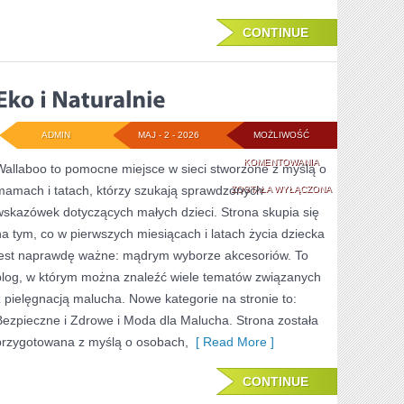
CONTINUE
ADMIN
MAJ - 2 - 2026
MOŻLIWOŚĆ
EKO
KOMENTOWANIA
Wallaboo to pomocne miejsce w sieci stworzone z myślą o
mamach i tatach, którzy szukają sprawdzonych
I
ZOSTAŁA WYŁĄCZONA
wskazówek dotyczących małych dzieci. Strona skupia się
NATURALNIE
na tym, co w pierwszych miesiącach i latach życia dziecka
jest naprawdę ważne: mądrym wyborze akcesoriów. To
blog, w którym można znaleźć wiele tematów związanych
z pielęgnacją malucha. Nowe kategorie na stronie to:
Bezpieczne i Zdrowe i Moda dla Malucha. Strona została
przygotowana z myślą o osobach,
[ Read More ]
CONTINUE