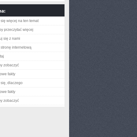
się więcej na ten temat
aby przeczytać więcej
uj się z nami
stronę internetową
taj
by zobaczyć
owe fakty
się, dlaczego
owe fakty
by zobaczyć