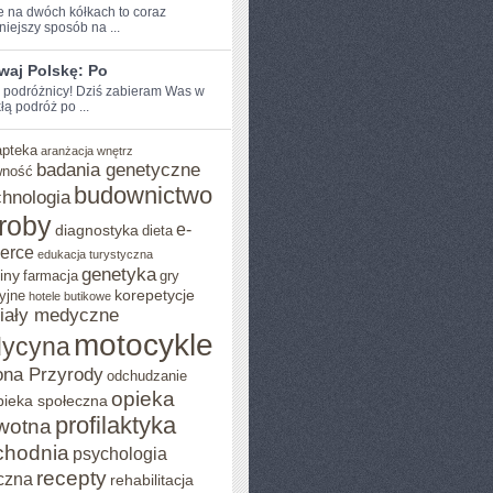
 na dwóch​ kółkach to ‌coraz‍
iejszy sposób na⁢ ...
waj Polskę: Po
e podróżnicy!⁣ Dziś zabieram Was w
łą podróż po ...
apteka
aranżacja wnętrz
badania genetyczne
wność
budownictwo
chnologia
roby
e-
diagnostyka
dieta
erce
edukacja turystyczna
genetyka
iny
farmacja
gry
korepetycje
yjne
hotele butikowe
iały medyczne
motocykle
ycyna
na Przyrody
odchudzanie
opieka
pieka społeczna
profilaktyka
wotna
chodnia
psychologia
recepty
czna
rehabilitacja