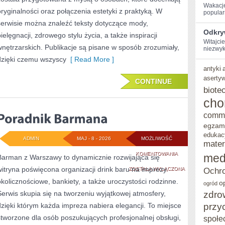
Wakacje
oryginalności oraz połączenia estetyki z praktyką. W
popularn
serwisie można znaleźć teksty dotyczące mody,
Odkry
pielęgnacji, zdrowego stylu życia, a także inspiracji
Witajci
wnętrzarskich. Publikacje są pisane w sposób zrozumiały,
niezwyk
dzięki czemu wszyscy
[ Read More ]
antyki
aserty
CONTINUE
biote
cho
comm
egzam
edukac
ADMIN
MAJ - 8 - 2026
MOŻLIWOŚĆ
mater
PORADNIK
KOMENTOWANIA
med
Barman z Warszawy to dynamicznie rozwijająca się
witryna poświęcona organizacji drink baru na imprezy
BARMANA
ZOSTAŁA WYŁĄCZONA
Ochro
okolicznościowe, bankiety, a także uroczystości rodzinne.
o
ogród
zdro
Serwis skupia się na tworzeniu wyjątkowej atmosfery,
przy
dzięki którym każda impreza nabiera elegancji. To miejsce
stworzone dla osób poszukujących profesjonalnej obsługi,
społe