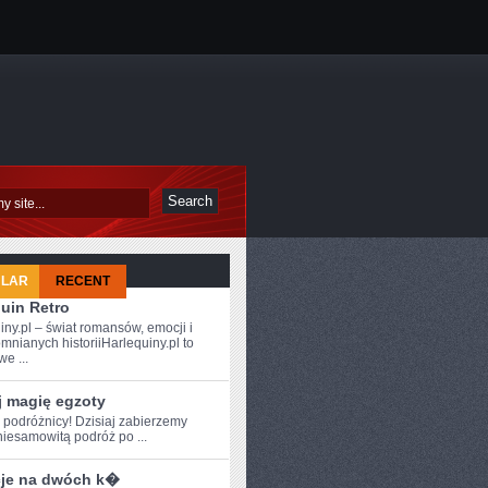
ULAR
RECENT
uin Retro
iny.pl – świat romansów, emocji i
mnianych historiiHarlequiny.pl to
e ...
j magię egzoty
e podróżnicy! Dzisiaj zabierzemy
iesamowitą podróż ⁢po⁣ ...
je na dwóch k�