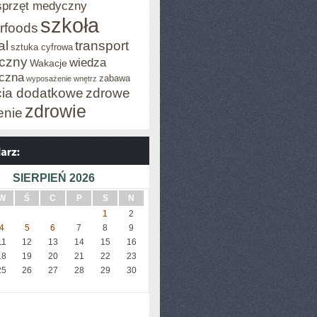
sprzęt medyczny
szkoła
rfoods
al
transport
sztuka cyfrowa
iczny
wiedza
Wakacje
czna
zabawa
wyposażenie wnętrz
cia dodatkowe
zdrowe
zdrowie
enie
SIERPIEŃ 2026
W
Ś
C
P
S
N
1
2
4
5
6
7
8
9
11
12
13
14
15
16
18
19
20
21
22
23
25
26
27
28
29
30