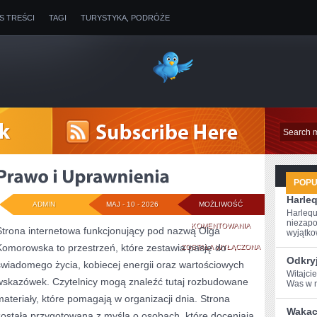
IS TREŚCI
TAGI
TURYSTYKA, PODRÓŻE
POP
Harleq
ADMIN
MAJ - 10 - 2026
MOŻLIWOŚĆ
Harlequ
niezapo
PRAWO
KOMENTOWANIA
Strona internetowa funkcjonujący pod nazwą Olga
wyjątkow
Komorowska to przestrzeń, które zestawia pasję do
I
ZOSTAŁA WYŁĄCZONA
Odkry
świadomego życia, kobiecej energii oraz wartościowych
UPRAWNIENIA
Witajci
wskazówek. Czytelnicy mogą znaleźć tutaj rozbudowane
Was w n
materiały, które pomagają w organizacji dnia. Strona
Wakac
została przygotowana z myślą o osobach, które doceniają