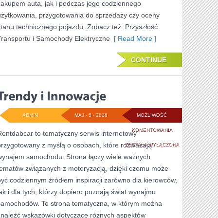
zakupem auta, jak i podczas jego codziennego
użytkowania, przygotowania do sprzedaży czy oceny
stanu technicznego pojazdu. Zobacz też: Przyszłość
Transportu i Samochody Elektryczne
[ Read More ]
CONTINUE
ADMIN
MAJ - 5 - 2026
MOŻLIWOŚĆ
TRENDY
KOMENTOWANIA
Rentdabcar to tematyczny serwis internetowy
przygotowany z myślą o osobach, które rozważają
I
ZOSTAŁA WYŁĄCZONA
wynajem samochodu. Strona łączy wiele ważnych
INNOWACJE
tematów związanych z motoryzacją, dzięki czemu może
być codziennym źródłem inspiracji zarówno dla kierowców,
jak i dla tych, którzy dopiero poznają świat wynajmu
samochodów. To strona tematyczna, w którym można
znaleźć wskazówki dotyczące różnych aspektów