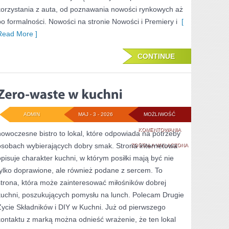
korzystania z auta, od poznawania nowości rynkowych aż
po formalności. Nowości na stronie Nowości i Premiery i
[
Read More ]
CONTINUE
ADMIN
MAJ - 3 - 2026
MOŻLIWOŚĆ
ZERO-
KOMENTOWANIA
nowoczesne bistro to lokal, które odpowiada na potrzeby
osobach wybierających dobry smak. Strona internetowa
WASTE
ZOSTAŁA WYŁĄCZONA
opisuje charakter kuchni, w którym posiłki mają być nie
W
tylko doprawione, ale również podane z sercem. To
KUCHNI
strona, która może zainteresować miłośników dobrej
kuchni, poszukujących pomysłu na lunch. Polecam Drugie
Życie Składników i DIY w Kuchni. Już od pierwszego
kontaktu z marką można odnieść wrażenie, że ten lokal