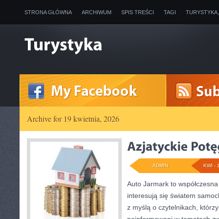
STRONA GŁÓWNA
ARCHIWUM
SPIS TREŚCI
TAGI
TURYSTYKA
Archive for 19 kwietnia, 2026
ADMIN
KWI - 
Auto Jarmark to współczesna 
interesują się światem samo
z myślą o czytelnikach, którz