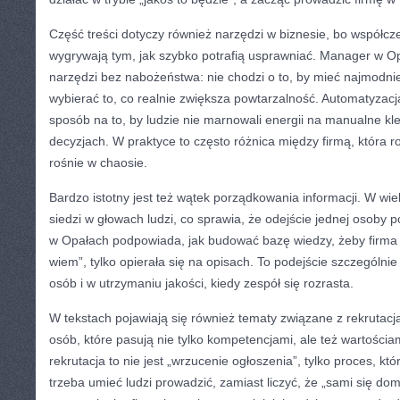
Część treści dotyczy również narzędzi w biznesie, bo współcze
wygrywają tym, jak szybko potrafią usprawniać. Manager w O
narzędzi bez nabożeństwa: nie chodzi o to, by mieć najmodniej
wybierać to, co realnie zwiększa powtarzalność. Automatyzacj
sposób na to, by ludzie nie marnowali energii na manualne klep
decyzjach. W praktyce to często różnica między firmą, która ro
rośnie w chaosie.
Bardzo istotny jest też wątek porządkowania informacji. W wi
siedzi w głowach ludzi, co sprawia, że odejście jednej osoby p
w Opałach podpowiada, jak budować bazę wiedzy, żeby firma n
wiem”, tylko opierała się na opisach. To podejście szczególn
osób i w utrzymaniu jakości, kiedy zespół się rozrasta.
W tekstach pojawiają się również tematy związane z rekrutacją
osób, które pasują nie tylko kompetencjami, ale też wartościa
rekrutacja to nie jest „wrzucenie ogłoszenia”, tylko proces, kt
trzeba umieć ludzi prowadzić, zamiast liczyć, że „sami się do