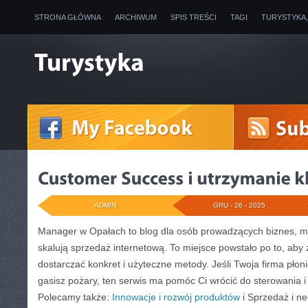
STRONA GŁÓWNA
ARCHIWUM
SPIS TREŚCI
TAGI
TURYSTYKA
ADMIN
GRU - 26 - 2025
Manager w Opałach to blog dla osób prowadzących biznes, m
skalują sprzedaż internetową. To miejsce powstało po to, aby 
dostarczać konkret i użyteczne metody. Jeśli Twoja firma płoni
gasisz pożary, ten serwis ma pomóc Ci wrócić do sterowania 
Polecamy także:
Innowacje i rozwój produktów
i Sprzedaż i ne