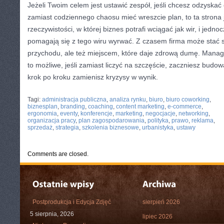
Jeżeli Twoim celem jest ustawić zespół, jeśli chcesz odzyskać 
zamiast codziennego chaosu mieć wreszcie plan, to ta strona j
rzeczywistości, w której biznes potrafi wciągać jak wir, i jedn
pomagają się z tego wiru wyrwać. Z czasem firma może stać si
przychodu, ale też miejscem, które daje zdrową dumę. Manag
to możliwe, jeśli zamiast liczyć na szczęście, zaczniesz bud
krok po kroku zamienisz kryzysy w wynik.
CATEGORIES:
TURYSTYKA, PODRÓŻE
Tagi:
administracja publiczna
,
analiza rynku
,
biuro
,
biuro coworking
,
biznesplan
,
branding
,
coaching
,
content marketing
,
e-commerce
,
ergonomia
,
eventy
,
konferencje
,
marketing
,
negocjacje
,
networking
,
organizacja pracy
,
plan zagospodarowania
,
polityka
,
prawo
,
reklama
,
sprzedaż
,
strategia
,
szkolenia biznesowe
,
urbanistyka
,
ustawy
Comments are closed.
Postprodukcja i Edycja Zdjęć
sierpień 2026
5 sierpnia, 2026
lipiec 2026