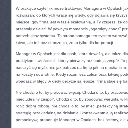
W praktyce czytelnik może traktować Managera w Opałach ja
rozwiązań, do których wraca się wtedy, gdy pojawia się kryzys
miejsce, gdy firma jest w fazie skalowania, a Ty czujesz, że
przestały działać. W pewnym momencie „ogarnięty chaos” prze
potrzebujesz systemu. Ta strona pomaga ten system wdrożyć 
łatwe, ale też bez straszenia, że to tylko dla korporacji.
Manager w Opałach jest dla osób, które dowożą, ale także dla 
praktykami: właścicieli, którzy pierwszy raz budują zespół. To
nauczyć się myślenia: jak patrzeć na firmę jak na mechanizm
na koszty i odwrotnie. Kiedy rozumiesz zależności, łatwiej pod
wpadasz w błędy. A kiedy decyzje są lepsze, firma staje się ba
Nie chodzi o to, by pracować więcej. Chodzi o to, by pracować
mieć „idealny zespół”. Chodzi o to, by zbudować warunki, w k
robić dobrą robotę. Nie chodzi o to, by mieć „perfekcyjną strat
strategię przekładalną na działanie i konsekwentnie ją realizo
perspektywę proponuje Manager w Opałach: bez ściemy, ale 