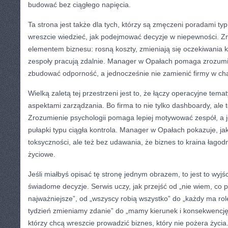
budować bez ciągłego napięcia.
Ta strona jest także dla tych, którzy są zmęczeni poradami typu
wreszcie wiedzieć, jak podejmować decyzje w niepewności. Zm
elementem biznesu: rosną koszty, zmieniają się oczekiwania k
zespoły pracują zdalnie. Manager w Opałach pomaga zrozumi
zbudować odporność, a jednocześnie nie zamienić firmy w ch
Wielką zaletą tej przestrzeni jest to, że łączy operacyjne tem
aspektami zarządzania. Bo firma to nie tylko dashboardy, ale 
Zrozumienie psychologii pomaga lepiej motywować zespół, a 
pułapki typu ciągła kontrola. Manager w Opałach pokazuje, 
toksyczności, ale też bez udawania, że biznes to kraina łagodn
życiowe.
Jeśli miałbyś opisać tę stronę jednym obrazem, to jest to wyj
świadome decyzje. Serwis uczy, jak przejść od „nie wiem, co p
najważniejsze”, od „wszyscy robią wszystko” do „każdy ma rol
tydzień zmieniamy zdanie” do „mamy kierunek i konsekwencję”. 
którzy chcą wreszcie prowadzić biznes, który nie pożera życia