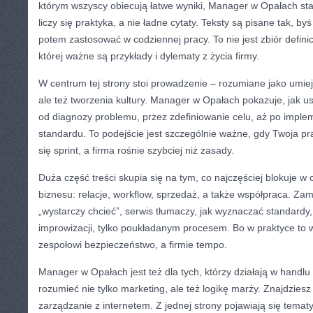
którym wszyscy obiecują łatwe wyniki, Manager w Opałach st
liczy się praktyka, a nie ładne cytaty. Teksty są pisane tak, b
potem zastosować w codziennej pracy. To nie jest zbiór definic
której ważne są przykłady i dylematy z życia firmy.
W centrum tej strony stoi prowadzenie – rozumiane jako umie
ale też tworzenia kultury. Manager w Opałach pokazuje, jak us
od diagnozy problemu, przez zdefiniowanie celu, aż po implem
standardu. To podejście jest szczególnie ważne, gdy Twoja p
się sprint, a firma rośnie szybciej niż zasady.
Duża część treści skupia się na tym, co najczęściej blokuje 
biznesu: relacje, workflow, sprzedaż, a także współpraca. Za
„wystarczy chcieć”, serwis tłumaczy, jak wyznaczać standardy
improwizacji, tylko poukładanym procesem. Bo w praktyce to 
zespołowi bezpieczeństwo, a firmie tempo.
Manager w Opałach jest też dla tych, którzy działają w handlu
rozumieć nie tylko marketing, ale też logikę marży. Znajdziesz
zarządzanie z internetem. Z jednej strony pojawiają się tema