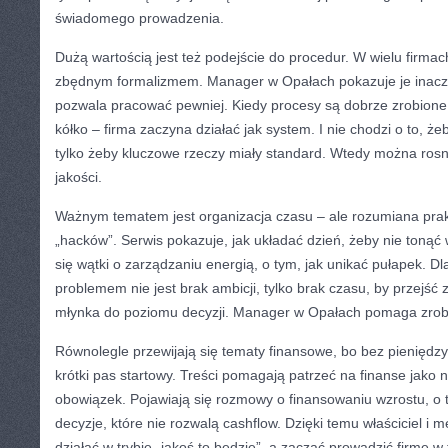
świadomego prowadzenia.
Dużą wartością jest też podejście do procedur. W wielu firmac
zbędnym formalizmem. Manager w Opałach pokazuje je inaczej
pozwala pracować pewniej. Kiedy procesy są dobrze zrobione
kółko – firma zaczyna działać jak system. I nie chodzi o to, że
tylko żeby kluczowe rzeczy miały standard. Wtedy można ros
jakości.
Ważnym tematem jest organizacja czasu – ale rozumiana prakty
„hacków”. Serwis pokazuje, jak układać dzień, żeby nie tonąć
się wątki o zarządzaniu energią, o tym, jak unikać pułapek. D
problemem nie jest brak ambicji, tylko brak czasu, by przejś
młynka do poziomu decyzji. Manager w Opałach pomaga zrobi
Równolegle przewijają się tematy finansowe, bo bez pieniędz
krótki pas startowy. Treści pomagają patrzeć na finanse jako na
obowiązek. Pojawiają się rozmowy o finansowaniu wzrostu, o
decyzje, które nie rozwalą cashflow. Dzięki temu właściciel i
działać w trybie „jakoś to będzie”, a zacząć prowadzić firmę w