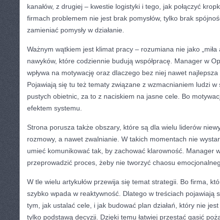
kanałów, z drugiej – kwestie logistyki i tego, jak połączyć krop
firmach problemem nie jest brak pomysłów, tylko brak spójno
zamieniać pomysły w działanie.
Ważnym wątkiem jest klimat pracy – rozumiana nie jako „miła 
nawyków, które codziennie budują współpracę. Manager w Opa
wpływa na motywację oraz dlaczego bez niej nawet najlepsza 
Pojawiają się tu też tematy związane z wzmacnianiem ludzi 
pustych obietnic, za to z naciskiem na jasne cele. Bo motywacj
efektem systemu.
Strona porusza także obszary, które są dla wielu liderów niewy
rozmowy, a nawet zwalnianie. W takich momentach nie wystar
umieć komunikować tak, by zachować klarowność. Manager w
przeprowadzić proces, żeby nie tworzyć chaosu emocjonalnego
W tle wielu artykułów przewija się temat strategii. Bo firma, któ
szybko wpada w reaktywność. Dlatego w treściach pojawiają się
tym, jak ustalać cele, i jak budować plan działań, który nie 
tylko podstawą decyzji. Dzięki temu łatwiej przestać gasić poża