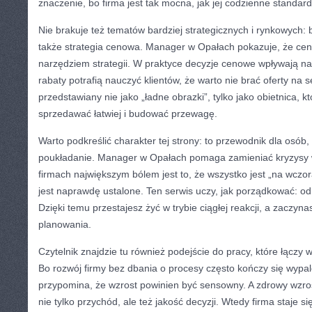
znaczenie, bo firma jest tak mocna, jak jej codzienne standard
Nie brakuje też tematów bardziej strategicznych i rynkowych: b
także strategia cenowa. Manager w Opałach pokazuje, że cena n
narzędziem strategii. W praktyce decyzje cenowe wpływają na
rabaty potrafią nauczyć klientów, że warto nie brać oferty na se
przedstawiany nie jako „ładne obrazki”, tylko jako obietnica,
sprzedawać łatwiej i budować przewagę.
Warto podkreślić charakter tej strony: to przewodnik dla osób, 
poukładanie. Manager w Opałach pomaga zamieniać kryzysy w
firmach największym bólem jest to, że wszystko jest „na wczora
jest naprawdę ustalone. Ten serwis uczy, jak porządkować: o
Dzięki temu przestajesz żyć w trybie ciągłej reakcji, a zaczyna
planowania.
Czytelnik znajdzie tu również podejście do pracy, które łączy 
Bo rozwój firmy bez dbania o procesy często kończy się wyp
przypomina, że wzrost powinien być sensowny. A zdrowy wzrost
nie tylko przychód, ale też jakość decyzji. Wtedy firma staje s