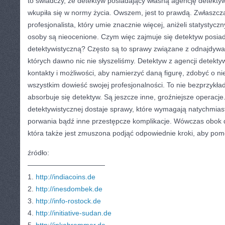
to świadczy, że detektyw posiadający własną agencję detektywi
wkupiła się w normy życia. Owszem, jest to prawdą. Zwłaszcz
profesjonalista, który umie znacznie więcej, aniżeli statystycz
osoby są nieocenione. Czym więc zajmuje się detektyw posia
detektywistyczną? Często są to sprawy związane z odnajdywan
których dawno nic nie słyszeliśmy. Detektyw z agencji detekt
kontakty i możliwości, aby namierzyć daną figurę, zdobyć o nie
wszystkim dowieść swojej profesjonalności. To nie bezprzykład
absorbuje się detektyw. Są jeszcze inne, groźniejsze operacje
detektywistycznej dostaje sprawy, które wymagają natychmiast
porwania bądź inne przestępcze komplikacje. Wówczas obok d
która także jest zmuszona podjąć odpowiednie kroki, aby pom
źródło:
———————————
1.
http://indiacoins.de
2.
http://inesdombek.de
3.
http://info-rostock.de
4.
http://initiative-sudan.de