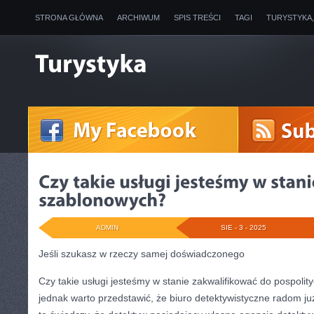
STRONA GŁÓWNA
ARCHIWUM
SPIS TREŚCI
TAGI
TURYSTYKA
ADMIN
SIE - 3 - 2025
Jeśli szukasz w rzeczy samej doświadczonego
Czy takie usługi jesteśmy w stanie zakwalifikować do pospolity
jednak warto przedstawić, że biuro detektywistyczne radom ju