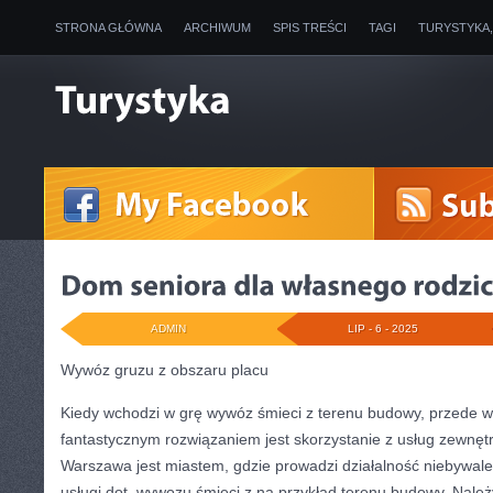
STRONA GŁÓWNA
ARCHIWUM
SPIS TREŚCI
TAGI
TURYSTYKA
ADMIN
LIP - 6 - 2025
Wywóz gruzu z obszaru placu
Kiedy wchodzi w grę wywóz śmieci z terenu budowy, przede ws
fantastycznym rozwiązaniem jest skorzystanie z usług zewnętr
Warszawa jest miastem, gdzie prowadzi działalność niebywale
usługi dot. wywozu śmieci z na przykład terenu budowy. Należ