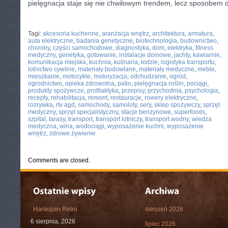
pielęgnacja staje się nie chwilowym trendem, lecz sposobem d
CATEGORIES:
TURYSTYKA, PODRÓŻE
Tagi:
akcesoria kuchenne
,
aranżacja wnętrz
,
architektura
,
armatura
,
auta elektryczne
,
badania genetyczne
,
biotechnologia
,
budownictwo
,
choroby
,
części samochodowe
,
diagnostyka
,
dom
,
elektryka
,
fitness
medyczny
,
genetyka
,
gotowanie
,
instalacje domowe
,
jachty
,
kawiarnie
,
komunikacja miejska
,
kuchnia
,
kulinaria
,
łodzie
,
logistyka transportu
,
lotnictwo cywilne
,
materiały budowlane
,
materiały medyczne
,
meble
,
mieszkanie
,
motocykle
,
motoryzacja
,
odchudzanie
,
ogród
,
ogrodnictwo
,
opieka zdrowotna
,
patio
,
pielęgnacja roślin
,
pociągi
,
produkty spożywcze
,
profilaktyka
,
przepisy
,
przychodnia
,
psychologia
,
recepty
,
rehabilitacja
,
remont
,
restauracje
,
rowery elektryczne
,
rozrywka
,
rtv agd
,
samochody
,
samoloty
,
sery
,
sklep spożywczy
,
sprzęt
medyczny
,
sprzęt specjalistyczny
,
stacje benzynowe
,
superfoods
,
szpital
,
tarasy
,
transport
,
transport lotniczy
,
transport wodny
,
wiedza
medyczna
,
wina
,
wodociągi
,
wyposażenie kuchni
,
wyposażenie
wnętrz
,
zdrowe żywienie
Comments are closed.
Harlequin Retro
sierpień 2026
6 sierpnia, 2026
lipiec 2026