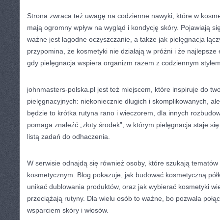
Strona zwraca też uwagę na codzienne nawyki, które w kosme
mają ogromny wpływ na wygląd i kondycję skóry. Pojawiają się 
ważne jest łagodne oczyszczanie, a także jak pielęgnacja łącz
przypomina, że kosmetyki nie działają w próżni i że najlepsze 
gdy pielęgnacja wspiera organizm razem z codziennym stylem
johnmasters-polska.pl jest też miejscem, które inspiruje do tw
pielęgnacyjnych: niekoniecznie długich i skomplikowanych, al
będzie to krótka rutyna rano i wieczorem, dla innych rozbud
pomaga znaleźć „złoty środek”, w którym pielęgnacja staje si
listą zadań do odhaczenia.
W serwisie odnajdą się również osoby, które szukają temató
kosmetycznym. Blog pokazuje, jak budować kosmetyczną półkę
unikać dublowania produktów, oraz jak wybierać kosmetyki wi
przeciążają rutyny. Dla wielu osób to ważne, bo pozwala poł
wsparciem skóry i włosów.