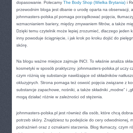
dopasowanie. Polecamy
The Body Shop (Wielka Brytania)
i R
przewodnim bloga jest dbanie o urodę oparta na obserwacji, a 
johnmasters-polska.pl pomaga porządkować pojęcia, tłumacz
wzmacnianiem bariery, między zmywaniem filtrów, a także mi
Dzięki temu czytelnik może lepiej zrozumieć, dlaczego jeden 
inny powoduje ściągnięcie, i jak krok po kroku dojść do pielęgn
skórę.
Na blogu ważne miejsce zajmuje INCI. To właśnie analiza skł
kosmetyki w sposób praktyczny. johnmasters-polska.pl uczy cz
czym różnią się substancje nawilżające od składników natłusz
okluzyjnych. Strona pomaga też oswoić pojęcia związane z k
substancje zapachowe, nośniki, a także składniki „modne” i „g
mogą działać różnie w zależności od stężenia.
johnmasters-polska.pl jest również dla osób, które chcą dobrać
potrzeb skóry. Znajdziesz tu podejście do cery odwodnionej, m
podrażnień oraz z oznakami starzenia. Blog tłumaczy, czym ró