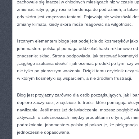
zachowuje się inaczej w chłodnych miesiącach niż w czasie up
zmieniać rutynę, gdy rośnie tendencja do podrażnień, a także
gdy skóra jest zmęczona testami. Pojawiają się wskazówki do
zmiany klimatu, kiedy skóra może reagować na wilgotność.
Istotnym elementem bloga jest podejście do kosmetyków jako n
johnmasters-polska.pl pomaga oddzielać hasła reklamowe od r
znaczenie: skład. Strona podpowiada, jak testować kosmetyk
„ciągłego szukania ideału” i jak oceniać produkt po tym, czy ws
nie tylko po pierwszym wrażeniu. Dzięki temu czytelnik uczy 
w którym kosmetyki są wsparciem, a nie źródłem frustracji.
Blog jest przyjazny zarówno dla osób początkujących, jak i b
dopiero zaczynasz, znajdziesz tu treści, które pomagają ułoży
nawilżanie. Jeśli masz już doświadczenie, możesz pogłębić wi
aktywach, o zależnościach między produktami i o tym, jak mi
podrażnienia. johnmasters-polska.pl pokazuje, że pielęgnacj
jednocześnie dopasowana.