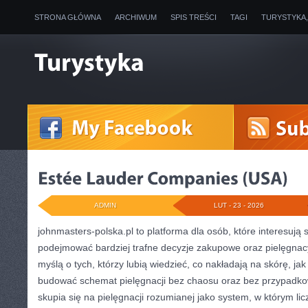
STRONA GŁÓWNA
ARCHIWUM
SPIS TREŚCI
TAGI
TURYSTYKA
ADMIN
LUT - 23 - 2026
johnmasters-polska.pl to platforma dla osób, które interesują 
podejmować bardziej trafne decyzje zakupowe oraz pielęgnac
myślą o tych, którzy lubią wiedzieć, co nakładają na skórę, jak d
budować schemat pielęgnacji bez chaosu oraz bez przypadk
skupia się na pielęgnacji rozumianej jako system, w którym lic