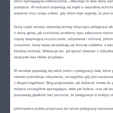
skóry wymagającej natłuszczenia, i dlaczego te dwa stany wy
podejścia. W treściach pojawiają się wątki o naturalnej ochroni
wspierać oraz czego unikać, gdy skóra daje sygnały, że jest 
Dużą część serwisu stanowią tematy dotyczące pielęgnacji wło
o skórę głowy, jak rozróżniać problemy typu zaburzona równ
rutynę obejmującą oczyszczanie, odżywianie i ochronę. john
zrozumieć, kiedy lepiej sprawdzają się formuły subtelne, a ki
bardziej treściwe. Wskazuje też, jak łączyć cleanser z odżywką
sprężyste bez efektu przyklapu.
W serwisie pojawiają się także treści o pielęgnacji ciała, które
również potrzebuje odżywienia, szczególnie gdy jest narażona 
z długimi kąpielami. Blog podpowiada, jak dobierać masła do p
miejsca szczególnie wymagające, takie jak kolana, oraz jak b
poprawiają gładkość bez poczucia, że pielęgnacja to kolejny 
johnmasters-polska.pl porusza też temat pielęgnacji sezonowej