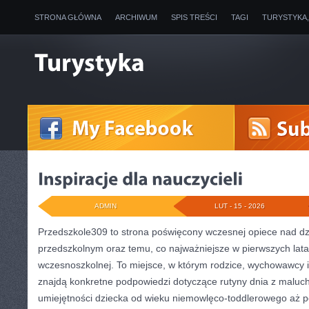
STRONA GŁÓWNA
ARCHIWUM
SPIS TREŚCI
TAGI
TURYSTYKA
ADMIN
LUT - 15 - 2026
Przedszkole309 to strona poświęcony wczesnej opiece nad d
przedszkolnym oraz temu, co najważniejsze w pierwszych lata
wczesnoszkolnej. To miejsce, w którym rodzice, wychowawcy i
znajdą konkretne podpowiedzi dotyczące rutyny dnia z maluc
umiejętności dziecka od wieku niemowlęco-toddlerowego aż po