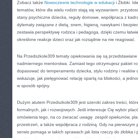
Zobacz także
Nowoczesne technologie w edukacji
i Żłobki. Id
tematów, które dla wielu rodzin stają się wyzwaniem: przysto
stany psychiczne dziecka, reguły domowe, współpraca z kadrą
dylematy związane z dietą, snem, higieną, nawykami i bezpi
zestawia perspektywę rodzica i pedagoga, dzięki czemu łatwie
określone reakcje dzieci oraz jak rozsądnie na nie reagować.
Na Przedszkole309 tematy opiekowania się są przedstawiane
nadmiernego mentorstwa. Zamiast tego otrzymujesz pakiet r
dopasować do temperamentu dziecka, stylu rodziny i realiów 
wskazuje, jak pielęgnować relację opartą na bliskości, a jedno
w sposób spójny.
Dużym atutem Przedszkole309 jest szeroki zakres treści, któ
formalnych, jak i rozwojowych. Jeśli interesuje Cię wybór placó
omówienia tego, na co zwracać uwagę: zespół opiekunów, plan
przestrzeń, a także współpraca z rodziną. Gdy na pierwszym p
serwis pomaga w takich sprawach jak lista rzeczy do żłobka i