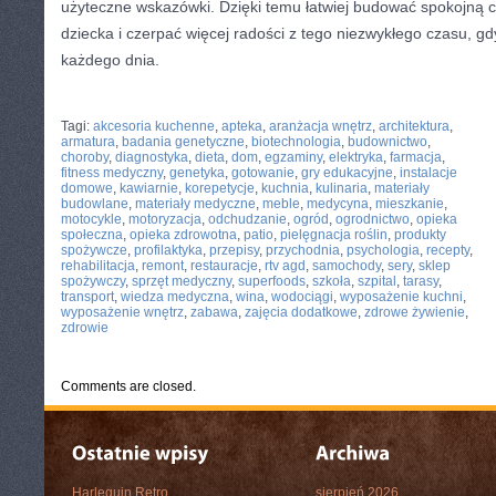
użyteczne wskazówki. Dzięki temu łatwiej budować spokojną 
dziecka i czerpać więcej radości z tego niezwykłego czasu, gd
każdego dnia.
CATEGORIES:
TURYSTYKA, PODRÓŻE
Tagi:
akcesoria kuchenne
,
apteka
,
aranżacja wnętrz
,
architektura
,
armatura
,
badania genetyczne
,
biotechnologia
,
budownictwo
,
choroby
,
diagnostyka
,
dieta
,
dom
,
egzaminy
,
elektryka
,
farmacja
,
fitness medyczny
,
genetyka
,
gotowanie
,
gry edukacyjne
,
instalacje
domowe
,
kawiarnie
,
korepetycje
,
kuchnia
,
kulinaria
,
materiały
budowlane
,
materiały medyczne
,
meble
,
medycyna
,
mieszkanie
,
motocykle
,
motoryzacja
,
odchudzanie
,
ogród
,
ogrodnictwo
,
opieka
społeczna
,
opieka zdrowotna
,
patio
,
pielęgnacja roślin
,
produkty
spożywcze
,
profilaktyka
,
przepisy
,
przychodnia
,
psychologia
,
recepty
,
rehabilitacja
,
remont
,
restauracje
,
rtv agd
,
samochody
,
sery
,
sklep
spożywczy
,
sprzęt medyczny
,
superfoods
,
szkoła
,
szpital
,
tarasy
,
transport
,
wiedza medyczna
,
wina
,
wodociągi
,
wyposażenie kuchni
,
wyposażenie wnętrz
,
zabawa
,
zajęcia dodatkowe
,
zdrowe żywienie
,
zdrowie
Comments are closed.
Harlequin Retro
sierpień 2026