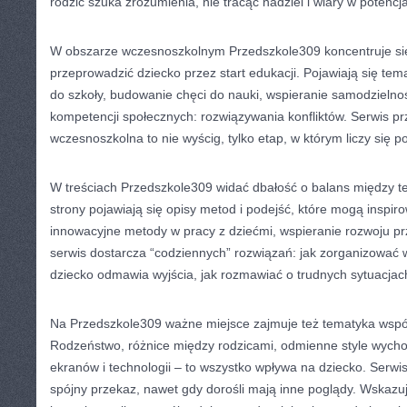
rodzic szuka zrozumienia, nie tracąc nadziei i wiary w potencja
W obszarze wczesnoszkolnym Przedszkole309 koncentruje się
przeprowadzić dziecko przez start edukacji. Pojawiają się tem
do szkoły, budowanie chęci do nauki, wspieranie samodzielnośc
kompetencji społecznych: rozwiązywania konfliktów. Serwis p
wczesnoszkolna to nie wyścig, tylko etap, w którym liczy się 
W treściach Przedszkole309 widać dbałość o balans między teo
strony pojawiają się opisy metod i podejść, które mogą inspiro
innowacyjne metody w pracy z dziećmi, wspieranie rozwoju prz
serwis dostarcza “codziennych” rozwiązań: jak zorganizować w
dziecko odmawia wyjścia, jak rozmawiać o trudnych sytuacjac
Na Przedszkole309 ważne miejsce zajmuje też tematyka wsp
Rodzeństwo, różnice między rodzicami, odmienne style wycho
ekranów i technologii – to wszystko wpływa na dziecko. Serwis
spójny przekaz, nawet gdy dorośli mają inne poglądy. Wskazuj