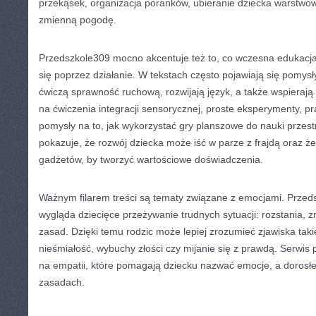
przekąsek, organizacja poranków, ubieranie dziecka warstwo
zmienną pogodę.
Przedszkole309 mocno akcentuje też to, co wczesna edukacja
się poprzez działanie. W tekstach często pojawiają się pomysł
ćwiczą sprawność ruchową, rozwijają język, a także wspierają
na ćwiczenia integracji sensorycznej, proste eksperymenty, p
pomysły na to, jak wykorzystać gry planszowe do nauki przes
pokazuje, że rozwój dziecka może iść w parze z frajdą oraz ż
gadżetów, by tworzyć wartościowe doświadczenia.
Ważnym filarem treści są tematy związane z emocjami. Przeds
wygląda dziecięce przeżywanie trudnych sytuacji: rozstania, z
zasad. Dzięki temu rodzic może lepiej zrozumieć zjawiska taki
nieśmiałość, wybuchy złości czy mijanie się z prawdą. Serwis 
na empatii, które pomagają dziecku nazwać emocje, a doros
zasadach.