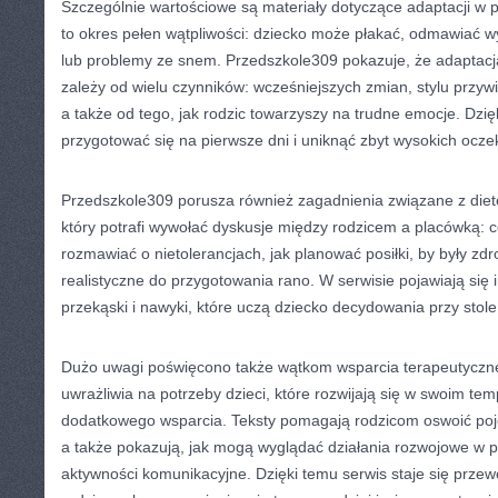
Szczególnie wartościowe są materiały dotyczące adaptacji w p
to okres pełen wątpliwości: dziecko może płakać, odmawiać wy
lub problemy ze snem. Przedszkole309 pokazuje, że adaptacj
zależy od wielu czynników: wcześniejszych zmian, stylu przyw
a także od tego, jak rodzic towarzyszy na trudne emocje. Dzięk
przygotować się na pierwsze dni i uniknąć zbyt wysokich ocze
Przedszkole309 porusza również zagadnienia związane z diete
który potrafi wywołać dyskusje między rodzicem a placówką: co
rozmawiać o nietolerancjach, jak planować posiłki, by były zd
realistyczne do przygotowania rano. W serwisie pojawiają się 
przekąski i nawyki, które uczą dziecko decydowania przy stole
Dużo uwagi poświęcono także wątkom wsparcia terapeutyczn
uwrażliwia na potrzeby dzieci, które rozwijają się w swoim tem
dodatkowego wsparcia. Teksty pomagają rodzicom oswoić poj
a także pokazują, jak mogą wyglądać działania rozwojowe w p
aktywności komunikacyjne. Dzięki temu serwis staje się prze