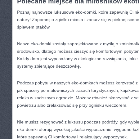
Polecane miejsce dla miłośników ekot
Poznaj najnowsze‌ luksusowe eko-domki, które zapewnią Ci n
natury! Zapomnij o zgiełku⁤ miasta i zanurz się w ⁤pięknej sceneri
śpiewem ptaków.
Nasze‌ eko-domki zostały zaprojektowane z ‌myślą o zminimal
środowisko,‌ dlatego możesz cieszyć się⁢ komfortowym pobytem,
Każdy dom‍ jest wyposażony w ekologiczne rozwiązania,⁢ takie ja
systemy​ zbierające deszczówkę.
Podczas pobytu⁢ w naszych eko-domkach możesz korzystać ⁢z ró
jak spacery po malowniczych ‍trasach turystycznych, kajakowan
‌relaks w zacisznym ogrodzie.⁤ Możesz również skorzystać z se
powietrzu albo zrelaksować się przy ognisku wieczorem.
Nie musisz rezygnować z luksusu podczas podróży, gdy ​wybie
eko-domki oferują wysokiej jakości wyposażenie,⁢ wygodne łóż
które zapewnią ‍Ci ⁣komfortowy i relaksujący wypoczynek.