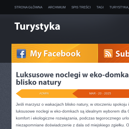
STRONA GŁÓWNA
ARCHIWUM
SPIS TREŚCI
TAGI
TURYSTYKA
ADMIN
MAR - 20 - 2025
Jeśli ⁢marzysz o wakacjach blisko‍ natury, ‌w ⁣otoczeniu​ spokoju
luksusowe ⁤noclegi w eko-domkach‌ są idealnym⁢ wyborem‌ dla
komfort i ‌ekologiczne rozwiązania,⁣ podczas⁤ tegorocznego ⁢urlo
‌niezapomniane doświadczenie z dala od⁢ miejskiego zgiełku. O