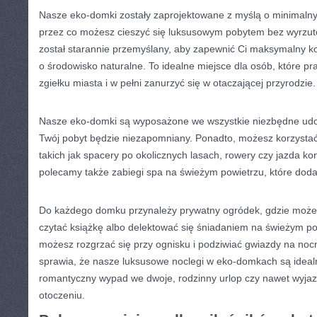
Nasze eko-domki zostały​ zaprojektowane z myślą o minimaln
przez co możesz cieszyć się luksusowym pobytem bez wyrzutów
został starannie ‌przemyślany,‍ aby zapewnić Ci maksymalny k
o środowisko⁣ naturalne. To idealne ⁤miejsce dla ⁢osób, które p
zgiełku miasta‍ i ⁢w pełni ‍zanurzyć się w otaczającej przyrodzie.
Nasze eko-domki‌ są wyposażone we wszystkie niezbędne⁤ udog
Twój pobyt ⁤będzie ‍niezapomniany. Ponadto, możesz korzystać z
takich ‌jak ⁢spacery po okolicznych lasach, rowery ‍czy jazda ko
polecamy​ także zabiegi spa na świeżym powietrzu, które⁤ doda
Do każdego domku​ przynależy ‌prywatny ogródek, gdzie może
czytać książkę albo delektować się śniadaniem​ na świeżym p
możesz rozgrzać się przy ognisku ‌i podziwiać gwiazdy na​ noc
sprawia, ⁢że⁣ nasze luksusowe noclegi w eko-domkach są ‍ide
romantyczny ⁢wypad ‍we ‍dwoje, rodzinny urlop czy ​nawet wyj
otoczeniu.