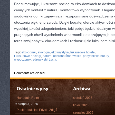
Podsumowując, luksusowe noclegi ⁤w eko-domkach ⁢to ‌doskonał
ceniących kontakt⁢ z naturą⁢ i komfortowy wypoczynek. Eleganck
środowiska domki ‌zapewniają niezapomniane‍ doświadczenia
⁤otoczeniu pięknej przyrody. Dzięki ⁢bogatej ofercie aktywności
wysokiej​ jakości udogodnieniom, taki ‌pobyt będzie‍ idealnym
pragnących chwili‌ wytchnienia ​w harmonii z otaczającym je oto
teraz swój pobyt w eko-domkach i⁢ rozkoszuj się luksusem​ blis
CATEGORIES:
TURYSTYKA, PODRÓŻE
Tagi:
eko-domki
,
ekologia
,
ekoturystyka
,
luksusowe hotele
,
Luksusowe noclegi
,
natura
,
ochrona środowiska
,
pobyt blisko natury
,
wypoczynek
,
zdrowy styl życia.
Comments are closed.
Harlequin Retro
sierpień 2026
6 sierpnia, 2026
lipiec 2026
Postprodukcja i Edycja Zdjęć
czerwiec 2026