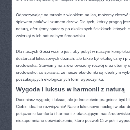
Odpoczywając ⁢na ‍tarasie z⁤ widokiem ‌na las, możemy cieszy
‌śpiewem ptaków i szumem drzew. Dla tych, którzy pragną jeszc
naturą, oferujemy spacery po‍ okolicznych ścieżkach leśnych c
zwierząt​ w‌ ich naturalnym środowisku.
Dla⁣ naszych Gości ważne jest, aby ‍pobyt w⁤ naszym kompleksi
dostarczał ⁤luksusowych doznań, ale także był⁣ ekologiczny i ​prz
środowiska. Stawiamy‍ na ⁤zrównoważony rozwój oraz dbamy 
środowisko, co sprawia, że‌ nasze eko-domki są idealnym ⁢wyb
poszukujących ekologicznych⁣ form wypoczynku.
Wygoda i luksus w harmonii⁢ z naturą
Doceniasz wygodę ⁢i ‍luksus, ale ⁣jednocześnie⁣ pragniesz być 
Ciebie idealne rozwiązanie! Nasze luksusowe noclegi w eko-
połączenie komfortu i harmonii z otaczającym​ nas środowisk
niezapomniane ‌doświadczenie, które pozwoli Ci w pełni wypoc