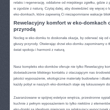
relaks i regenerację, oddalone od ‌miejskiego⁤ zgiełku, ​gdzie 
w zgodzie z naturą. Czytaj‌ dalej, aby dowiedzieć się więcej o
eko-domkach,⁤ które zapewnią Ci niezapomniane ⁤wakacje blisk
Rewelacyjny komfort w eko-domkach 
przyrodą
Nocleg ⁢w eko-domku to doskonała okazja, by oderwać ⁤się​ od c
‍głuszy przyrody. ‌Otwierając drzwi eko-domku ⁤zapominamy o tł
świat spokoju i harmonii z naturą.
Nasz⁢ kompleks eko-domków ⁣oferuje⁢ nie tylko Rewelacyjny kom
doświadczenie​ bliskiego kontaktu z otaczającym nas⁤ środowi
jakości wyposażenie, ekologiczne materiały budowlane i dbałość
każdy pobyt w ⁤naszych eko-domkach staje się ‌luksusowym d
Zaaranżowane w spójnej estetyce wnętrza, przestronne ⁣sypialni
kuchnie z pełnym wyposażeniem to tylko niektóre z elementów
eko-domki⁢ są idealnym miejscem⁤ na relaksujący wypoczynek w⁣