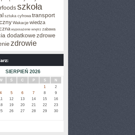
szkoła
rfoods
al
transport
sztuka cyfrowa
iczny
wiedza
Wakacje
czna
zabawa
wyposażenie wnętrz
cia dodatkowe
zdrowe
zdrowie
enie
SIERPIEŃ 2026
W
Ś
C
P
S
N
1
2
4
5
6
7
8
9
11
12
13
14
15
16
18
19
20
21
22
23
25
26
27
28
29
30