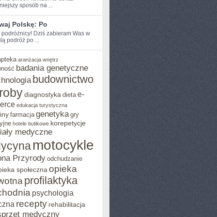
iejszy sposób na⁢ ...
waj Polskę: Po
e podróżnicy!⁣ Dziś zabieram Was w
łą podróż po ...
apteka
aranżacja wnętrz
badania genetyczne
wność
budownictwo
chnologia
roby
e-
diagnostyka
dieta
erce
edukacja turystyczna
genetyka
iny
farmacja
gry
korepetycje
yjne
hotele butikowe
iały medyczne
motocykle
ycyna
na Przyrody
odchudzanie
opieka
pieka społeczna
profilaktyka
wotna
chodnia
psychologia
recepty
czna
rehabilitacja
sprzęt medyczny