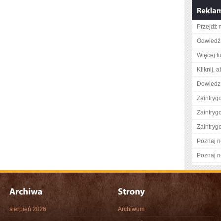
Przejdź n
Odwiedź 
Więcej tu
Kliknij, 
Dowiedz 
Zaintry
Zaintry
Zaintry
Poznaj n
Poznaj n
sierpień 2026
Archiwum