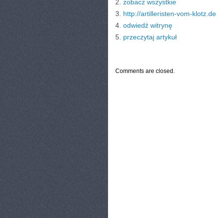
2.
zobacz wszystkie
3.
http://artilleristen-vom-klotz.de
4.
odwiedź witrynę
5.
przeczytaj artykuł
CATEGORIES:
TURYSTYKA, PODRÓŻE
Comments are closed.