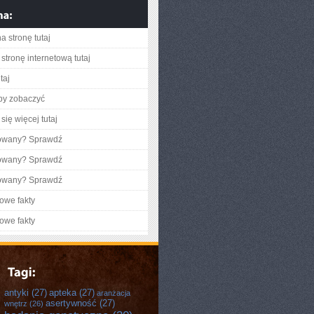
a stronę tutaj
stronę internetową tutaj
taj
aby zobaczyć
się więcej tutaj
gowany? Sprawdź
gowany? Sprawdź
gowany? Sprawdź
owe fakty
owe fakty
antyki
(27)
apteka
(27)
aranżacja
asertywność
(27)
wnętrz
(26)