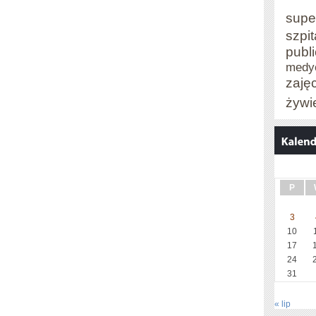
DZIAŁANIA
supe
szpit
W
publ
ASPEKCIE
medy
PROGRAMOWANIA
zaję
SĄ
żywi
P
3
10
17
24
31
« lip