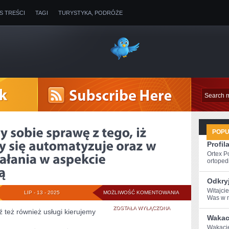
IS TREŚCI
TAGI
TURYSTYKA, PODRÓŻE
POP
Profil
Ortex P
ortopedi
Odkry
Witajci
NA
LIP - 13 - 2025
MOŻLIWOŚĆ KOMENTOWANIA
Was w n
PEWNO
ZOSTAŁA WYŁĄCZONA
 też również usługi kierujemy
Wakac
ZDAJEMY
Wakacje