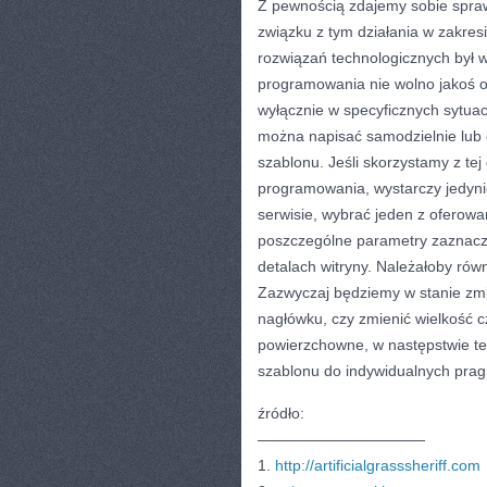
Z pewnością zdajemy sobie spraw
związku z tym działania w zakres
rozwiązań technologicznych był w 
programowania nie wolno jakoś o
wyłącznie w specyficznych sytua
można napisać samodzielnie lub
szablonu. Jeśli skorzystamy z tej
programowania, wystarczy jedyni
serwisie, wybrać jeden z oferow
poszczególne parametry zaznacz
detalach witryny. Należałoby równ
Zazwyczaj będziemy w stanie zmie
nagłówku, czy zmienić wielkość c
powierzchowne, w następstwie te
szablonu do indywidualnych pragn
źródło:
———————————
1.
http://artificialgrasssheriff.com