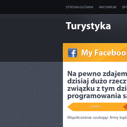
STRONA GŁÓWNA
ARCHIWUM
SP
ADMIN
Współcześnie szukając firmy bądź