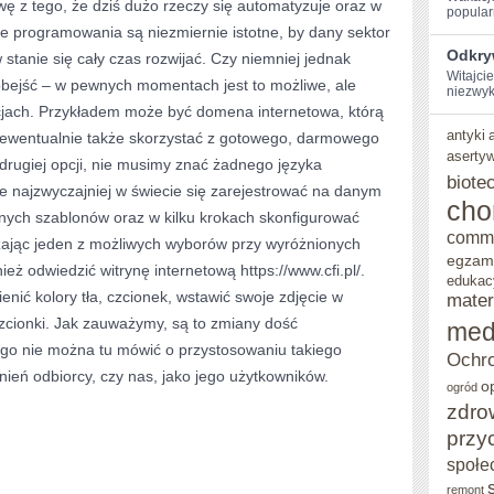
ę z tego, że dziś dużo rzeczy się automatyzuje oraz w
popularn
SOBIE
ie programowania są niezmiernie istotne, by dany sektor
SPRAWĘ
Odkry
stanie się cały czas rozwijać. Czy niemniej jednak
Witajci
bejść – w pewnych momentach jest to możliwe, ale
Z
niezwyk
cjach. Przykładem może być domena internetowa, którą
TEGO,
antyki
 ewentualnie także skorzystać z gotowego, darmowego
IŻ
aserty
 drugiej opcji, nie musimy znać żadnego języka
biote
DZISIAJ
e najzwyczajniej w świecie się zarejestrować na danym
cho
anych szablonów oraz w kilku krokach skonfigurować
DUŻO
comm
ając jeden z możliwych wyborów przy wyróżnionych
RZECZY
egzam
ież odwiedzić witrynę internetową https://www.cfi.pl/.
edukac
SIĘ
nić kolory tła, czcionek, wstawić swoje zdjęcie w
mater
AUTOMATYZUJE
zcionki. Jak zauważymy, są to zmiany dość
med
go nie można tu mówić o przystosowaniu takiego
ORAZ
Ochro
ień odbiorcy, czy nas, jako jego użytkowników.
W
o
ogród
zdro
ZWIĄZKU
przy
Z
społe
TYM
remont