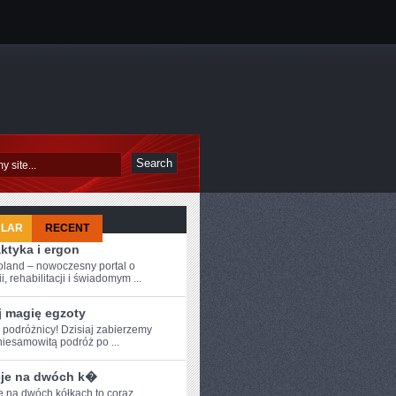
ULAR
RECENT
aktyka i ergon
oland – nowoczesny portal o
i, rehabilitacji i świadomym ...
j magię egzoty
e podróżnicy! Dzisiaj zabierzemy
iesamowitą podróż ⁢po⁣ ...
je na dwóch k�
 na dwóch​ kółkach to ‌coraz‍