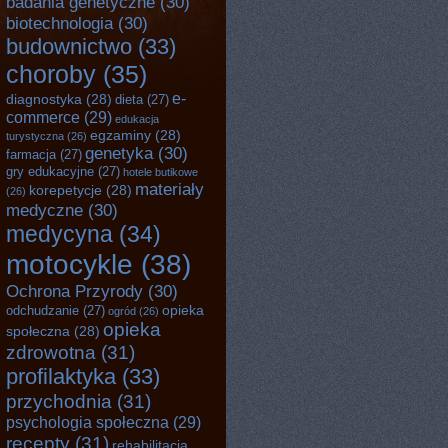
badania genetyczne
(30)
biotechnologia
(30)
budownictwo
(33)
choroby
(35)
e-
diagnostyka
(28)
dieta
(27)
commerce
(29)
edukacja
egzaminy
(28)
turystyczna
(26)
genetyka
(30)
farmacja
(27)
gry edukacyjne
(27)
hotele butikowe
materiały
korepetycje
(28)
(26)
medyczne
(30)
medycyna
(34)
motocykle
(38)
Ochrona Przyrody
(30)
opieka
odchudzanie
(27)
ogród
(26)
opieka
społeczna
(28)
zdrowotna
(31)
profilaktyka
(33)
przychodnia
(31)
psychologia społeczna
(29)
recepty
(31)
rehabilitacja